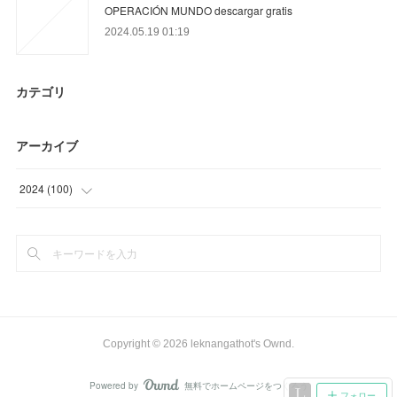
OPERACIÓN MUNDO descargar gratis
2024.05.19 01:19
カテゴリ
アーカイブ
2024
(
100
)
(
43
)
(
57
)
Copyright ©
2026
leknangathot's Ownd
.
Powered by
無料でホームページをつくろう
AmebaOwnd
フォロー