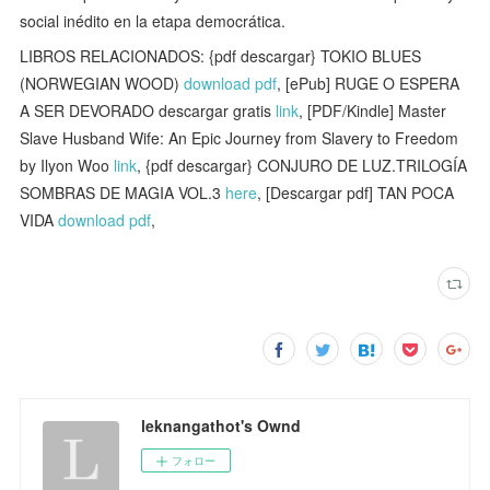
social inédito en la etapa democrática.
LIBROS RELACIONADOS: {pdf descargar} TOKIO BLUES
(NORWEGIAN WOOD)
download pdf
, [ePub] RUGE O ESPERA
A SER DEVORADO descargar gratis
link
, [PDF/Kindle] Master
Slave Husband Wife: An Epic Journey from Slavery to Freedom
by Ilyon Woo
link
, {pdf descargar} CONJURO DE LUZ.TRILOGÍA
SOMBRAS DE MAGIA VOL.3
here
, [Descargar pdf] TAN POCA
VIDA
download pdf
,
leknangathot's Ownd
フォロー